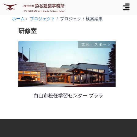
メ
内
ニ
容
ュ
を
ホーム
プロジェクト
プロジェクト検索結果
ー
ス
研修室
キ
ッ
文化・スポーツ
プ
白山市松任学習センター プララ