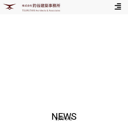
メ
内
ニ
容
ュ
を
ー
ス
キ
ッ
プ
SCROLL DOWN
NEWS
お知らせ