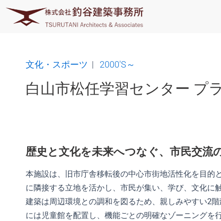
内
容
を
ス
キ
文化・スポーツ
|
2000'S～
ッ
プ
白山市松任学習センター プ
歴史と文化を未来へつなぐ、市民交流
本施設は、旧市庁舎移転後の中心市街地活性化を目的
に隣接する立地を活かし、市民が集い、学び、文化に
建築は周辺環境との調和を図るため、親しみやすい2階
には児童館を配置し、機能ごとの明確なゾーニングを