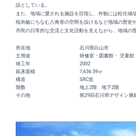
設としている。
また、地域に愛される施設を目指し、外観には松任城
暁烏敏にちなむ八角形の空間を設けるなど地域の歴史
市民の日常的な交流と文化活動を支えながら、地域の
所在地
石川県白山市
主用途
研修室・図書館・ 児童館
竣工年
2002
延床面積
7,636.59㎡
構造
SRC造
階数
地上2階 地下2階
その他
第29回石川県デザイン展