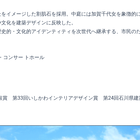
址をイメージした割肌石を採用。中庭には加賀千代女を象徴的
や文化を建築デザインに反映した。
歴史的・文化的アイデンティティを次世代へ継承する、市民の
・コンサー トホール
銀賞 第33回いしかわインテリアデザイン賞 第24回石川県