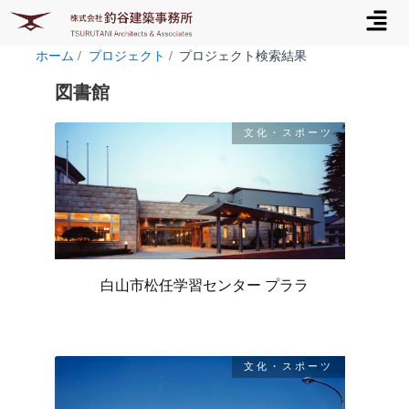
メ
内
ニ
容
ュ
を
ホーム
プロジェクト
プロジェクト検索結果
ー
ス
図書館
キ
ッ
文化・スポーツ
プ
白山市松任学習センター プララ
文化・スポーツ