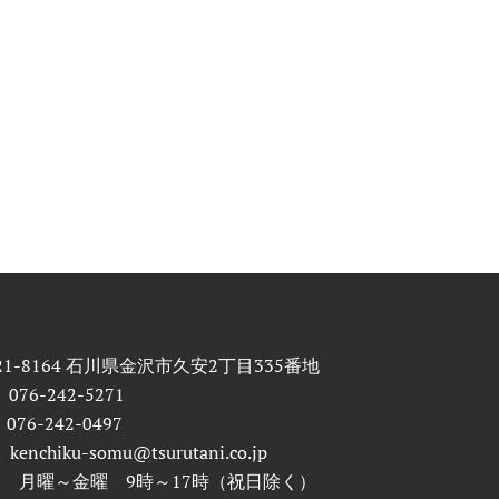
21-8164 石川県金沢市久安2丁目335番地
 076-242-5271
 076-242-0497
l kenchiku-somu@tsurutani.co.jp
 月曜～金曜 9時～17時（祝日除く）