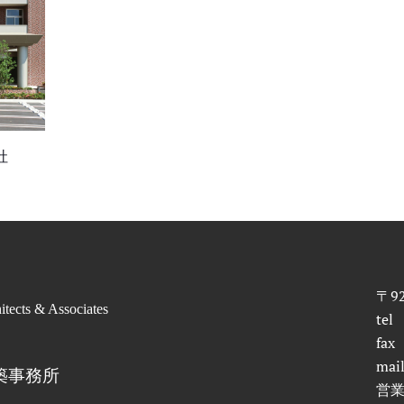
社
〒9
itects & Associates
tel
fax
mai
築事務所
営業