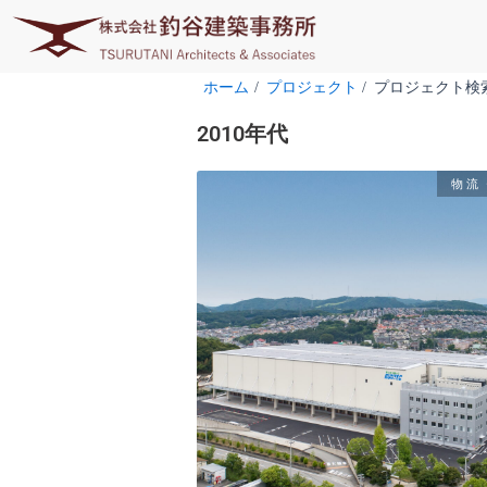
内
容
を
ホーム
プロジェクト
プロジェクト検
ス
キ
2010年代
ッ
プ
物流