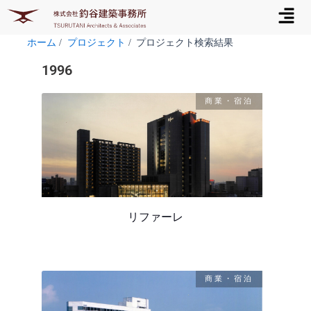
メ
内
ニ
容
ュ
を
ホーム
プロジェクト
プロジェクト検索結果
ー
ス
1996
キ
ッ
商業・宿泊
プ
リファーレ
商業・宿泊