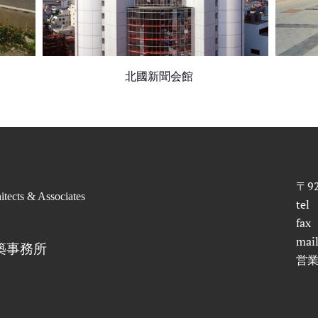
北國新聞会館
〒9
itects & Associates
tel
fax
mai
築事務所
営業