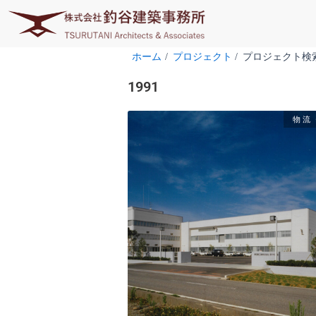
内
容
を
ホーム
プロジェクト
プロジェクト検
ス
キ
1991
ッ
プ
物流