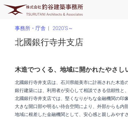
内
容
を
ス
事務所・庁舎
|
2020'S～
キ
北國銀行寺井支店
ッ
プ
木造でつくる、地域に開かれたやさし
北國銀行寺井支店は、石川県能美市に計画された木造
銀行建築には、利用者が安心して相談できる信頼性と
北國銀行寺井支店では、堅くなりがちな金融機関の印
大きな開口部や明るい待合空間により、外部からも内
地域に根差した金融機関として、安心感と親しみやす