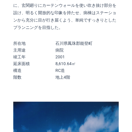
に、玄関廻りにカーテンウォールを使い吹き抜け部分を
設け、明るく開放的な印象を持たせ、病棟はステーショ
ンから充分に目が行き届くよう、単純ですっきりとした
プランニングを目指した。
所在地
石川県鳳珠郡能登町
主用途
病院
竣工年
2001
延床面積
8,610.64㎡
構造
RC造
階数
地上4階