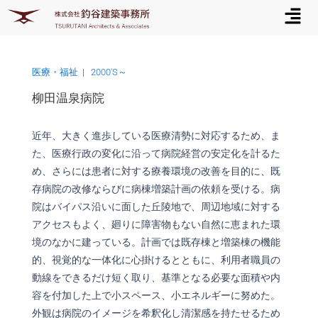
メ
内
ニ
容
ュ
を
ー
ス
キ
医療・福祉
|
2000'S～
ッ
柳田温泉病院
プ
近年、大きく進歩している医療清勢に対応するため、ま
た、医療行政の変化に沿って病院経営の安定化を計るた
め、さらには患者に対する療養環境の改善を目的に、既
存病院の改修ならびに病棟増築計画の依頼を受ける。病
院はバイパス沿いに面した丘陵地で、周辺地域に対する
アクセスもよく、廻りに障害物もない自然に恵まれた環
境のなかに建っている。計画では既存棟と増築棟の機能
的、視覚的な一体化に心掛けるとともに、利用者職員の
動線をできるだけ短く取り、基準となる必要な面積や内
容を付加した上で小スペース、小エネルギーに努めた。
外観は病院のイメージを希釈化し清潔感を持たせるため